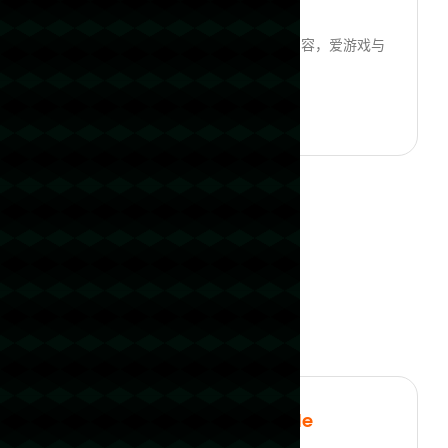
Wordpress Developer
精选覆盖海内外热门体育与电竞赛事内容，爱游戏与
你一同发现更多精彩。
Rebecca Stormville
Designer