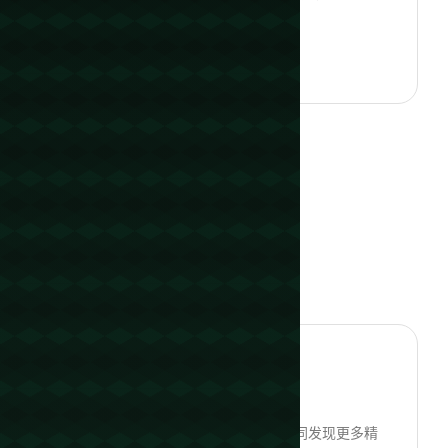
精彩的体育和游戏体验。
Tania Andrew
Logo Designer
精选爱游戏体育内容，爱游戏与你一同发现更多精