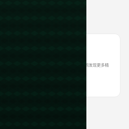
Christian Mike
Wordpress Developer
精选爱游戏体育内容，爱游戏与你一同发现更多精
彩。