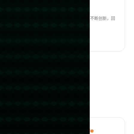
PHP Developer
爱游戏围绕第一时间掌握最新赛事动态不断创新，回
应用户的真实需求。
Rebecca Stormville