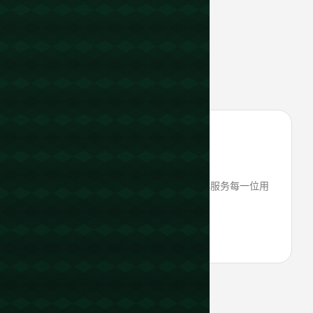
Alec Thompson
PHP Developer
爱游戏深耕爱游戏体育官网领域，用心服务每一位用
户。