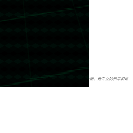
简体中文
·
繁體中文
爱游戏科技有限公司
致力于为全球体育及电竞爱好者提供最及时、最全面、最专业的赛事资讯
与深度洞察。
电话：
+86 188 4407 9223
邮箱：
support@dl-ayx.com
微信：dlayx_456
营业时间：7×24
北京市朝阳区建国路42号
首页
关于
体育赛事
最新资讯
精彩集锦
爱游戏
立即下载