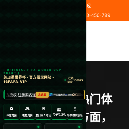
info@bizler.com
0123-456-789
在覆盖海内外热门体
育与电竞赛事方面，