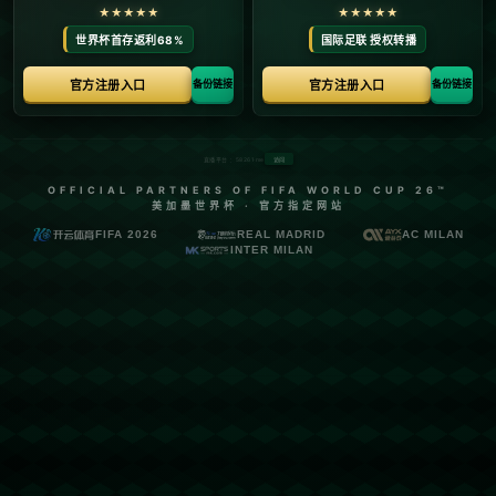
★★★★★
★★★★★
世界杯首存返利68%
国际足联 授权转播
官方注册入口
官方注册入口
备份链接
备份链接
直播平台 ：58261·me
访问
OFFICIAL PARTNERS OF FIFA WORLD CUP 26™
美加墨世界杯 · 官方指定网站
FIFA 2026
REAL MADRID
AC MILAN
INTER MILAN