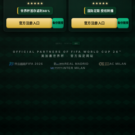
★★★★★
★★★★★
世界杯首存返利68%
国际足联 授权转播
官方注册入口
官方注册入口
备份链接
备份链接
直播平台 ：58261·me
访问
OFFICIAL PARTNERS OF FIFA WORLD CUP 26™
美加墨世界杯 · 官方指定网站
FIFA 2026
REAL MADRID
AC MILAN
INTER MILAN