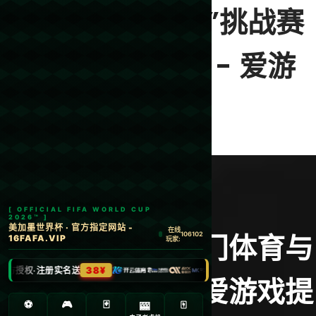
2026中国“传奇”挑战赛
西藏山南站落幕 - 爱游
戏
在覆盖海内外热门体育与
电竞赛事方面，爱游戏提