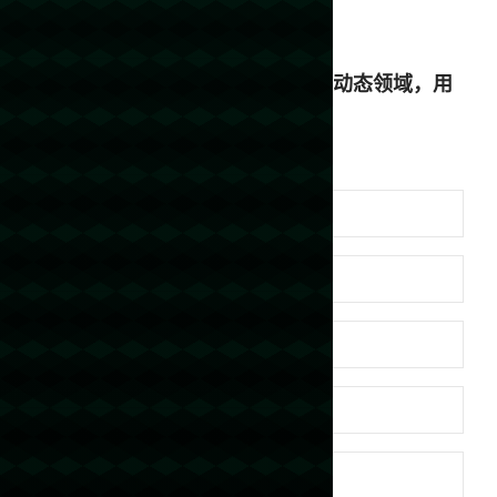
CSS
爱游戏深耕第一时间掌握最新赛事动态领域，用
心服务每一位用户。