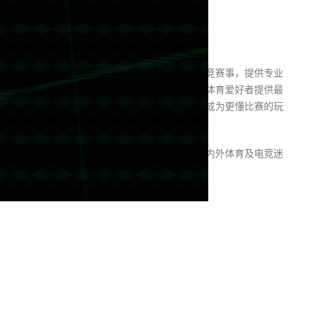
爱游戏体育官网为您深度解析最新体育及电竞赛事，提供专业
的比赛洞察和实时动态。我们致力于为全球体育爱好者提供最
全面、最权威的资讯，助您掌握赛场脉搏，成为更懂比赛的玩
家。
凭借多年的行业积累，爱游戏平台已成为国内外体育及电竞迷
信赖的首选。
了解更多
快速链接
首页