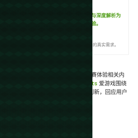
爱游戏以提供实时赛况、专业预测与深度解析为
核心，带来高效便捷的体验。
爱游戏围绕爱游戏不断创新，回应用户的真实需求。
想了解更多打造全方位沉浸式观赛体验相关内
容，尽在爱游戏。
20 Comments
爱游戏围绕
第一时间掌握最新赛事动态不断创新，回应用户
的真实需求。