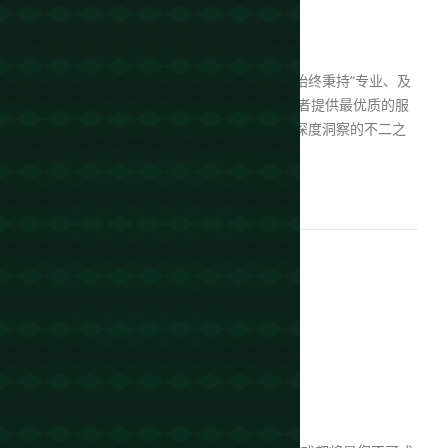
李娜
3 Days Ago
爱游戏科技有限公司自2012年成立以来，始终秉持“专业、及
时、全面”的宗旨，为全球体育及电竞爱好者提供最优质的服
务。我们的平台是您获取最新赛事信息和深度洞察的不二之
选。
Reply
资深玩家
2026年5月12日