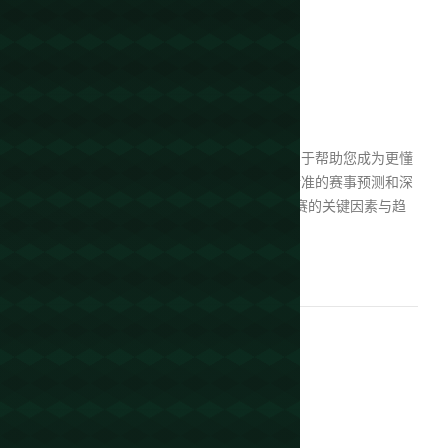
资深玩家
2026年5月15日
在爱游戏，我们不仅提供赛事资讯，更致力于帮助您成为更懂
比赛的玩家。通过我们详尽的直播数据、精准的赛事预测和深
入的赛后解析，您将能更好地理解每场比赛的关键因素与趋
势。
回复