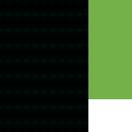
750
+
Cups of Coffee
1800
+
Projects Done
15
Office Locations